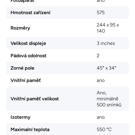
Fotoaparát
ano
Hmotnost zařízení
575
244 x 95 x
Rozměry
140
Velikost displeje
3 inches
Pádová odolnost
2
Zorné pole
45° x 34°
Vnitřní paměť
ano
Ano,
Vnitřní paměť velikost
minimálně
500 snímků
Izotermy
ano
Maximalní teplota
550 °C