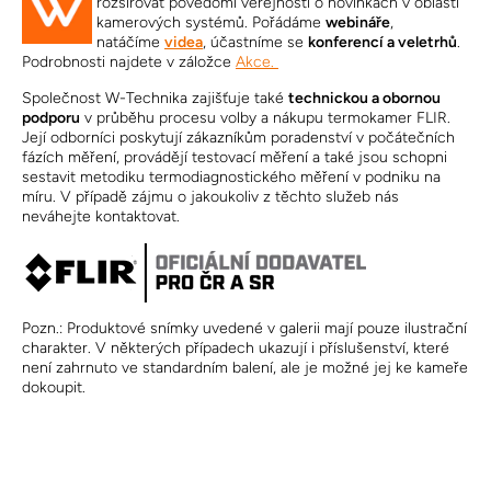
rozšiřovat povědomí veřejnosti o novinkách v oblasti
kamerových systémů. Pořádáme
webináře
,
natáčíme
videa
, účastníme se
konferencí a veletrhů
.
Podrobnosti najdete v záložce
Akce.
Společnost W-Technika zajišťuje také
technickou a obornou
podporu
v průběhu procesu volby a nákupu termokamer FLIR.
Její odborníci poskytují zákazníkům poradenství v počátečních
fázích měření, provádějí testovací měření a také jsou schopni
sestavit metodiku termodiagnostického měření v podniku na
míru. V případě zájmu o jakoukoliv z těchto služeb nás
neváhejte kontaktovat.
Pozn.: Produktové snímky uvedené v galerii mají pouze ilustrační
charakter. V některých případech ukazují i příslušenství, které
není zahrnuto ve standardním balení, ale je možné jej ke kameře
dokoupit.