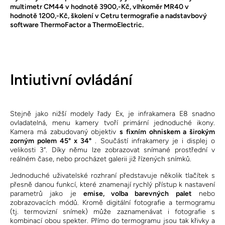
multimetr CM44 v hodnotě 3900,-Kč, vlhkoměr MR40 v
hodnotě 1200,-Kč, školení v Cetru termografie a nadstavbový
software ThermoFactor a ThermoElectric.
Intiutivní ovládání
Stejně jako nižší modely řady Ex, je infrakamera E8 snadno
ovladatelná, menu kamery tvoří primární jednoduché ikony.
Kamera má zabudovaný objektiv
s fixním ohniskem a širokým
zorným polem 45° x 34°
. Součástí infrakamery je i displej o
velikosti 3“. Díky němu lze zobrazovat snímané prostřední v
reálném čase, nebo procházet galerii již řízených snímků.
Jednoduché uživatelské rozhraní představuje několik tlačítek s
přesně danou funkcí, které znamenají rychlý přístup k nastavení
parametrů jako je
emise, volba barevných palet
nebo
zobrazovacích módů. Kromě digitální fotografie a termogramu
(tj. termovizní snímek) může zaznamenávat i fotografie s
kombinací obou spekter. Přímo do termogramu jsou tak křivky a