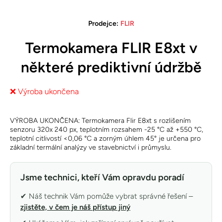
Prodejce:
FLIR
Termokamera FLIR E8xt v
některé prediktivní údržbě
❌ Výroba ukončena
VÝROBA UKONČENA: Termokamera Flir E8xt s rozlišením
senzoru 320x 240 px, teplotním rozsahem -25 °C až +550 °C,
teplotní citlivostí <0,06 °C a zorným úhlem 45° je určena pro
základní termální analýzy ve stavebnictví i průmyslu.
Jsme technici, kteří Vám opravdu poradí
✔ Náš technik Vám pomůže vybrat správné řešení –
zjistěte, v čem je náš přístup jiný