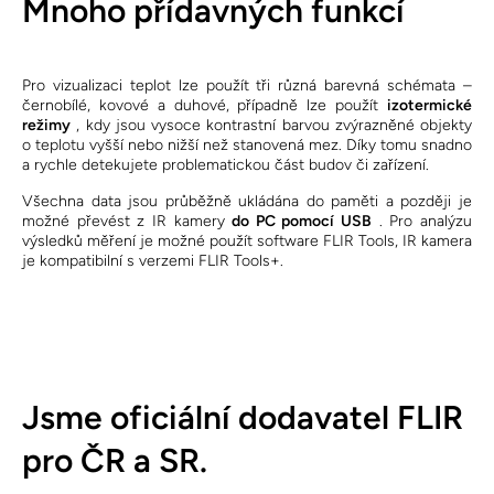
Mnoho přídavných funkcí
Pro vizualizaci teplot lze použít tři různá barevná schémata –
černobílé, kovové a duhové, případně lze použít
izotermické
režimy
, kdy jsou vysoce kontrastní barvou zvýrazněné objekty
o teplotu vyšší nebo nižší než stanovená mez. Díky tomu snadno
a rychle detekujete problematickou část budov či zařízení.
Všechna data jsou průběžně ukládána do paměti a později je
možné převést z IR kamery
do PC pomocí USB
. Pro analýzu
výsledků měření je možné použít software FLIR Tools, IR kamera
je kompatibilní s verzemi FLIR Tools+.
Jsme oficiální dodavatel FLIR
pro ČR a SR.