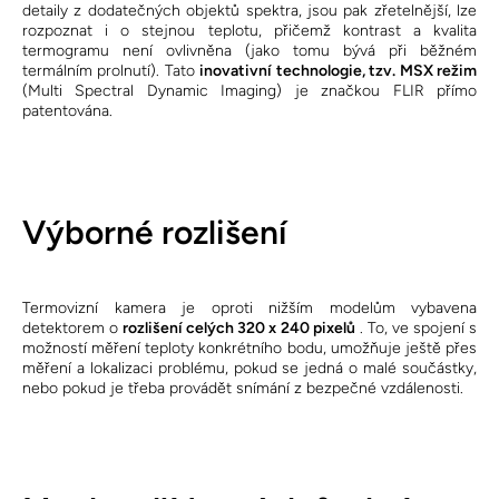
detaily z dodatečných objektů spektra, jsou pak zřetelnější, lze
rozpoznat i o stejnou teplotu, přičemž kontrast a kvalita
termogramu není ovlivněna (jako tomu bývá při běžném
termálním prolnutí). Tato
inovativní technologie, tzv. MSX režim
(Multi Spectral Dynamic Imaging) je značkou FLIR přímo
patentována.
Výborné rozlišení
Termovizní kamera je oproti nižším modelům vybavena
detektorem o
rozlišení celých 320 x 240 pixelů
. To, ve spojení s
možností měření teploty konkrétního bodu, umožňuje ještě přes
měření a lokalizaci problému, pokud se jedná o malé součástky,
nebo pokud je třeba provádět snímání z bezpečné vzdálenosti.