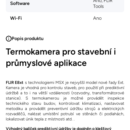
Ano, FLIR
Software
Tools
Wi-Fi
Ano
Popis produktu
Termokamera pro stavební i
průmyslové aplikace
FLIR E8xt
s technologiemi MSX je nejvyšší model nové řady Ext.
Kamera je vhodná pro kontrolu staveb, pro použití při prediktivní
údržbě a to i na větší vzdálenosti (rozvodny, transformátorové
stanice). S termokamerou je možné provádět inspekce
technického stavu budov, kontrolovat klimatizaci, nastavovat
metodiku a provádět preventivní údržbu strojů a elektrických
rozvaděčů, nalézat umístění potrubí ve stěnách či podlahách,
lokalizovat únik tepla z místnosti atd. .
Výhodný balíček prediktivní údržby je doplněn o klešťový