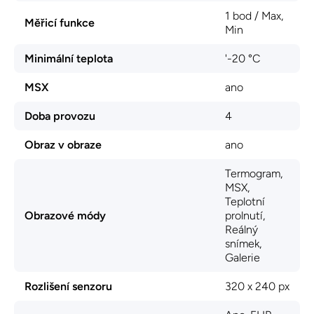
1 bod / Max,
Měřicí funkce
Min
Minimální teplota
'-20 °C
MSX
ano
Doba provozu
4
Obraz v obraze
ano
Termogram,
MSX,
Teplotní
Obrazové módy
prolnutí,
Reálný
snímek,
Galerie
Rozlišení senzoru
320 x 240 px