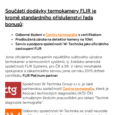
Součástí dodávky termokamery FLIR je
kromě standardního příslušenství řada
bonusů
:
Odborné školení v
Centru termografie
s certifikátem
Prodloužená záruka na detektor kamery na 10let
Servis a podpora společnosti W-Technika jako oficiálního
zastoupení FLIR
Jsme oficiálním zastoupením největšího světového výrobce
termokamer a termovizních systémů, tj. švédsko-americké
společnosti FLIR Systems, pro ČR a SR. V rámci mnohaleté
spolupráce a zákaznického servisu jsme od roku 2015 držiteli
certifikátu
FLIR Platinum partner
.
Společnost W-Technika Group s.r.o. je také
partnerskou společností
Centra termografie
, které je
Asociací technických diagnostiků (ATD ČR)
schváleným školicím pracovištěm pro oblast “Technik
diagnostik termografie”.
Odborníci společnosti W-Technika se snaží neustále