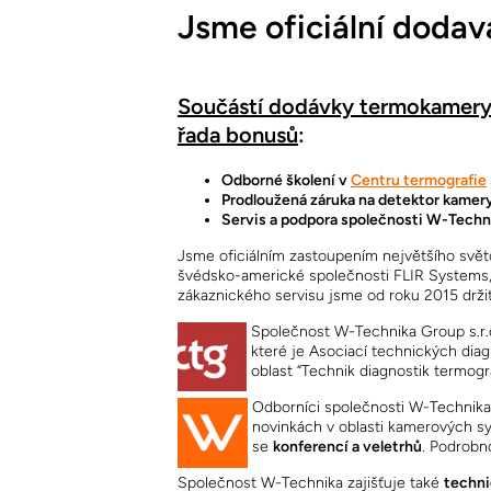
Jsme oficiální dodav
Součástí dodávky termokamery 
řada bonusů
:
Odborné školení v
Centru termografie
Prodloužená záruka na detektor kamery
Servis a podpora společnosti W-Techni
Jsme oficiálním zastoupením největšího svě
švédsko-americké společnosti FLIR Systems,
zákaznického servisu jsme od roku 2015 držite
Společnost W-Technika Group s.r.o
které je Asociací technických dia
oblast “Technik diagnostik termogra
Odborníci společnosti W-Technika 
novinkách v oblasti kamerových 
se
konferencí a veletrhů
. Podrobn
Společnost W-Technika zajišťuje také
techni