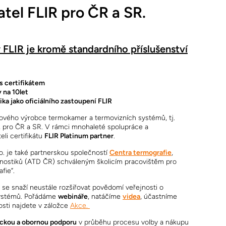
atel FLIR pro ČR a SR.
FLIR je kromě standardního příslušenství
s certifikátem
 na 10let
ka jako oficiálního zastoupení FLIR
tového výrobce termokamer a termovizních systémů, tj.
 pro ČR a SR. V rámci mnohaleté spolupráce a
li certifikátu
FLIR Platinum partner
.
. je také partnerskou společností
Centra termografie
,
gnostiků (ATD ČR) schváleným školicím pracovištěm pro
fie”.
se snaží neustále rozšiřovat povědomí veřejnosti o
systémů. Pořádáme
webináře
, natáčíme
videa
, účastníme
osti najdete v záložce
Akce.
ckou a obornou podporu
v průběhu procesu volby a nákupu