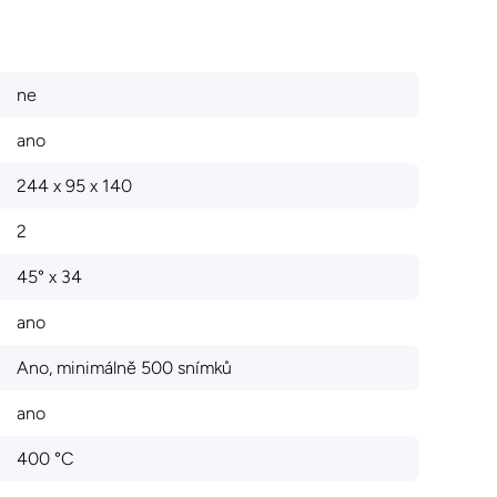
ne
ano
244 x 95 x 140
2
45° x 34
ano
Ano, minimálně 500 snímků
ano
400 °C