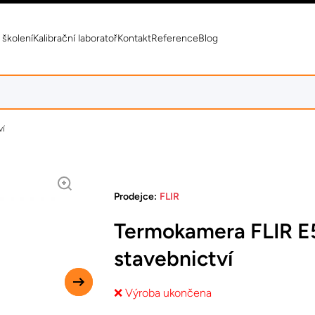
 školení
Kalibrační laboratoř
Kontakt
Reference
Blog
ví
Prodejce:
FLIR
Termokamera FLIR E5
stavebnictví
❌ Výroba ukončena