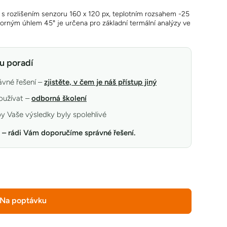
rozlišením senzoru 160 x 120 px, teplotním rozsahem -25
 zorným úhlem 45° je určena pro základní termální analýzy ve
u poradí
vné řešení –
zjistěte, v čem je náš přístup jiný
oužívat –
odborná školení
by Vaše výsledky byly spolehlivé
– rádi Vám doporučíme správné řešení.
Na poptávku