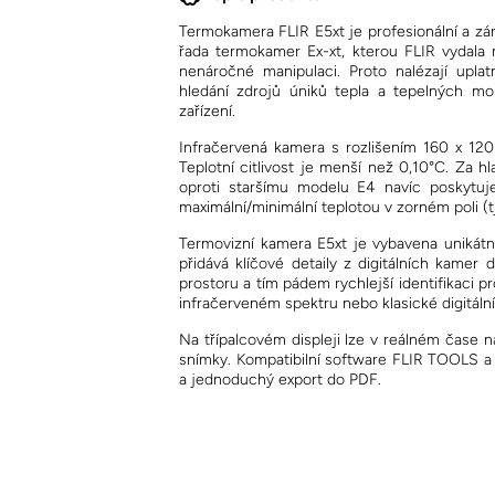
Termokamera FLIR E5xt je profesionální a zá
řada termokamer Ex-xt, kterou FLIR vydala
nenáročné manipulaci. Proto nalézají upla
hledání zdrojů úniků tepla a tepelných mo
zařízení.
Infračervená kamera s rozlišením 160 x 12
Teplotní citlivost je menší než 0,10°C. Za h
oproti staršímu modelu E4 navíc poskytuje
maximální/minimální teplotou v zorném poli (tj
Termovizní kamera E5xt je vybavena uniká
přidává klíčové detaily z digitálních kamer 
prostoru a tím pádem rychlejší identifikaci 
infračerveném spektru nebo klasické digitální
Na třípalcovém displeji lze v reálném čase 
snímky. Kompatibilní software FLIR TOOLS 
a jednoduchý export do PDF.