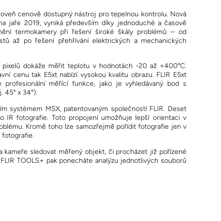
roveň cenově dostupný nástroj pro tepelnou kontrolu. Nová
 na jaře 2019, vyniká především díky jednoduché a časově
tnění termokamery při řešení široké škály problémů – od
stů až po řešení přehřívání elektrických a mechanických
0 pixelů dokáže měřit teplotu v hodnotách -20 až +400°C.
lavní cenu tak E5xt nabízí vysokou kvalitu obrazu. FLIR E5xt
 profesionální měřící funkce, jako je vyhledávaný bod s
. 45° x 34°).
tním systémem MSX, patentovaným společností FLIR. Deset
do IR fotografie. Toto propojení umožňuje lepší orientaci v
problému. Kromě toho lze samozřejmě pořídit fotografie jen v
 fotografie.
na kameře sledovat měřený objekt, či procházet již pořízené
a FLIR TOOLS+ pak ponecháte analýzu jednotlivých souborů