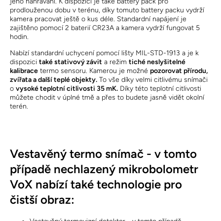
jeho nahrávání. K dispozici je také battery pack pro
prodlouženou dobu v terénu, díky tomuto battery packu vydrží
kamera pracovat ještě o kus déle. Standardní napájení je
zajištěno pomocí 2 baterií CR23A a kamera vydrží fungovat 5
hodin.
Nabízí standardní uchycení pomocí lišty MIL-STD-1913 a je k
dispozici
také stativový závit
a režim
tiché neslyšitelné
kalibrace
termo sensoru. Kamerou je možné
pozorovat přírodu,
zvířata a další teplé objekty.
To vše díky velmi citlivému snímači
o
vysoké teplotní citlivosti 35 mK.
Díky této teplotní citlivosti
můžete chodit v úplné tmě a přes to budete jasně vidět okolní
terén.
Vestavěný termo snímač - v tomto
případě nechlazený mikrobolometr
VoX nabízí také technologie pro
čistší obraz: