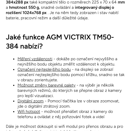
384x288 px
také kompaktní tělo o rozměrech 225 x 70 x 64
mm
a
hmotnost 550 g,
snadné ovládání a
integrovaný displej o
rozlišení 1024x768 px
. Je na něm tedy zobrazen i stav nabití
baterie, pracovní režim a další důležité údaje.
Jaké funkce AGM VICTRIX TM50-
384 nabízí?
Měření vzdálenosti
- dokáže po označení nejvyššího a
nejnižšího bodu objektu změřit vzdálenost k objektu.
Označení nejteplejšího bodu
- na displeji se zobrazí
označení nejteplejšího bodu pomocí křížku, snadno se tak
v obrazu zorientujete.
Možnost změny barevné palety
- na výběr je několik
barevných režimů, do kterých se přepne obraz z kamery
pro lepší vizualizaci.
Digitální zoom
- Pomocí tlačítka lze v obraze zoomovat,
jde o digitální ztrátový zoom.
Wifi hotspot
- možnost přenášet obraz z kamery do
telefonu a ovládat z něj pořizování fotek a videí
Dále je možnost dokoupit si wifi modul pro přenos obrazu a pro