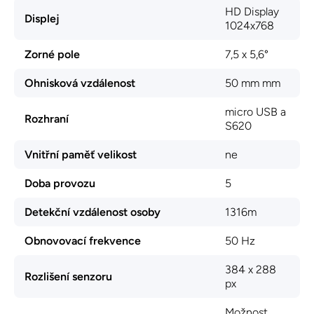
HD Display
Displej
1024x768
Zorné pole
7,5 x 5,6°
Ohnisková vzdálenost
50 mm mm
micro USB a
Rozhraní
S620
Vnitřní paměť velikost
ne
Doba provozu
5
Detekční vzdálenost osoby
1316m
Obnovovací frekvence
50 Hz
384 x 288
Rozlišení senzoru
px
Možnost