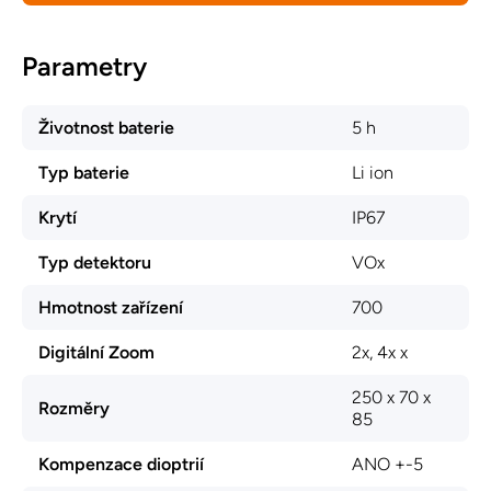
Parametry
Životnost baterie
5 h
Typ baterie
Li ion
Krytí
IP67
Typ detektoru
VOx
Hmotnost zařízení
700
Digitální Zoom
2x, 4x x
250 x 70 x
Rozměry
85
Kompenzace dioptrií
ANO +-5