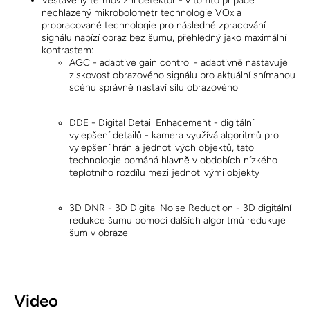
Vestavěný termovizní detektor - v tomto případě
nechlazený mikrobolometr technologie VOx a
propracované technologie pro následné zpracování
signálu nabízí obraz bez šumu, přehledný jako maximální
kontrastem:
AGC - adaptive gain control - adaptivně nastavuje
ziskovost obrazového signálu pro aktuální snímanou
scénu správně nastaví sílu obrazového
DDE - Digital Detail Enhacement - digitální
vylepšení detailů - kamera využívá algoritmů pro
vylepšení hrán a jednotlivých objektů, tato
technologie pomáhá hlavně v obdobích nízkého
teplotního rozdílu mezi jednotlivými objekty
3D DNR - 3D Digital Noise Reduction - 3D digitální
redukce šumu pomocí dalších algoritmů redukuje
šum v obraze
Video