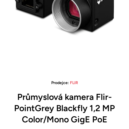
Otevřete médium 1 v modálním režimu
Prodejce:
FLIR
Průmyslová kamera Flir-
PointGrey Blackfly 1,2 MP
Color/Mono GigE PoE