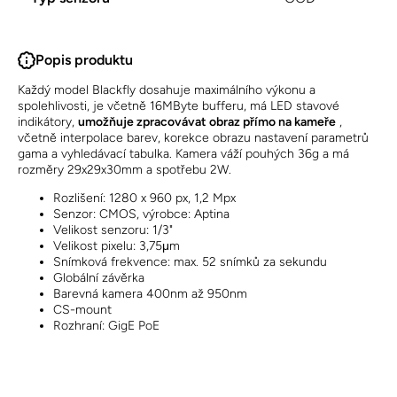
Popis produktu
Každý model Blackfly dosahuje maximálního výkonu a
spolehlivosti, je včetně 16MByte bufferu, má LED stavové
indikátory,
umožňuje zpracovávat obraz přímo na kameře
,
včetně interpolace barev, korekce obrazu nastavení parametrů
gama a vyhledávací tabulka. Kamera váží pouhých 36g a má
rozměry 29x29x30mm a spotřebu 2W.
Rozlišení: 1280 x 960 px, 1,2 Mpx
Senzor: CMOS, výrobce: Aptina
Velikost senzoru: 1/3"
Velikost pixelu: 3,75μm
Snímková frekvence: max. 52 snímků za sekundu
Globální závěrka
Barevná kamera 400nm až 950nm
CS-mount
Rozhraní: GigE PoE