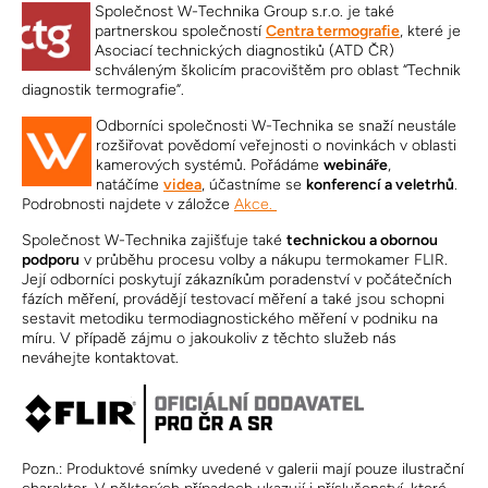
Společnost W-Technika Group s.r.o. je také
partnerskou společností
Centra termografie
, které je
Asociací technických diagnostiků (ATD ČR)
schváleným školicím pracovištěm pro oblast “Technik
diagnostik termografie”.
Odborníci společnosti W-Technika se snaží neustále
rozšiřovat povědomí veřejnosti o novinkách v oblasti
kamerových systémů. Pořádáme
webináře
,
natáčíme
videa
, účastníme se
konferencí a veletrhů
.
Podrobnosti najdete v záložce
Akce.
Společnost W-Technika zajišťuje také
technickou a obornou
podporu
v průběhu procesu volby a nákupu termokamer FLIR.
Její odborníci poskytují zákazníkům poradenství v počátečních
fázích měření, provádějí testovací měření a také jsou schopni
sestavit metodiku termodiagnostického měření v podniku na
míru. V případě zájmu o jakoukoliv z těchto služeb nás
neváhejte kontaktovat.
Pozn.: Produktové snímky uvedené v galerii mají pouze ilustrační