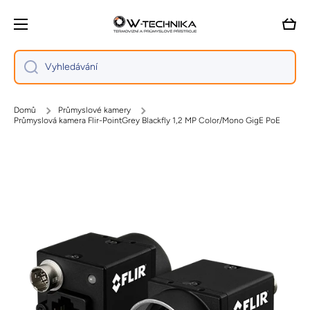
Přejít na obsah
Vozík
Vyhledávání
Domů
Průmyslové kamery
Průmyslová kamera Flir-PointGrey Blackfly 1,2 MP Color/Mono GigE PoE
Přejít na informace o produktu