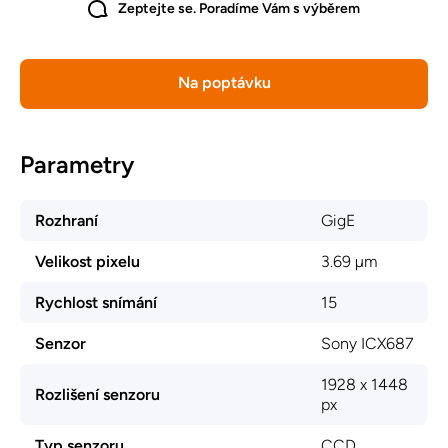
Zeptejte se. Poradíme Vám s výběrem
Na poptávku
Parametry
Rozhraní
GigE
Velikost pixelu
3.69 µm
Rychlost snímání
15
Senzor
Sony ICX687
1928 x 1448
Rozlišení senzoru
px
Typ senzoru
CCD