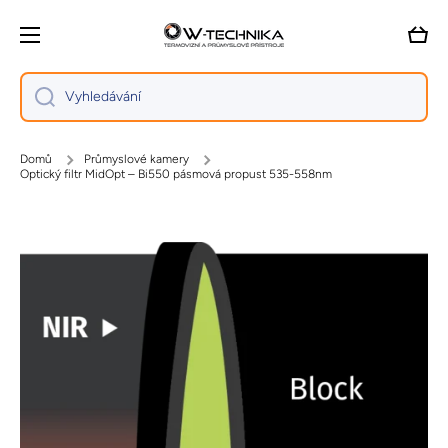
Přejít na obsah
Vozík
Vyhledávání
Domů
Průmyslové kamery
Optický filtr MidOpt – Bi550 pásmová propust 535-558nm
Přejít na informace o produktu