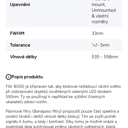
Upevnění
mount,
Unmounted
& vlastní
rozměry
FWHM
33nm
Tolerance
'+/- 5nm
Vlnové délky
535 - 558nm
Popis produktu
Filtr Bi550 je připraven tak, aby blokoval nežádoucí okolní světlo
při zobrazování objektů osvětlených zelenými LED diodami
550nm. Ty se používají k například ke zjištění číselných
ukazatelů zdraví rostlin.
Pásmové filtry (Bandpass filtry) propouští pouze část spektra a
ostatní (kratší i delší) vlnové délky blokují. Tím se zvýší poměr
signálu k šumu, a tedy i kontrast. Díky tomu je možné snáze a
podmínek lépe kontrolovat změny okolních světelných, které