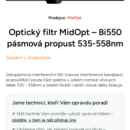
Otevřete médium 1 v modálním režimu
Prodejce:
MidOpt
Optický filtr MidOpt – Bi550
pásmová propust 535-558nm
Skladem u dodavatele
Úzkopásmový interferenční filtr (narrow interference bandpass)
propouštějící pouze část spektra v úzkém rozmezí vlnových
délek 535 – 558nm a ostatní (kratší i delší) vlnové délky blokuje.
Jsme technici, kteří Vám opravdu poradí
✔ Náš technik Vám pomůže vybrat správné řešení –
zjistěte, v čem je náš přístup jiný
✔ Ukážeme Vám, jak zařízení správně používat –