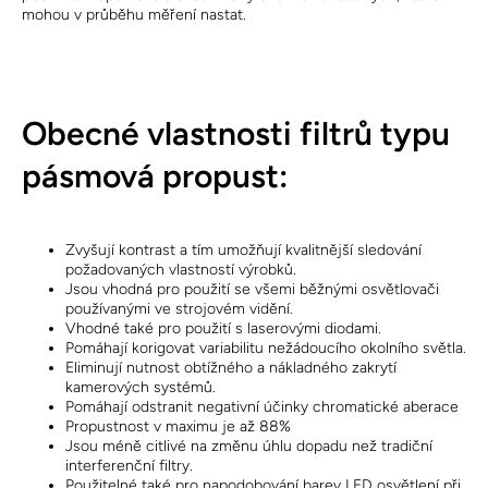
mohou v průběhu měření nastat.
Obecné vlastnosti filtrů typu
pásmová propust:
Zvyšují kontrast a tím umožňují kvalitnější sledování
požadovaných vlastností výrobků.
Jsou vhodná pro použití se všemi běžnými osvětlovači
používanými ve strojovém vidění.
Vhodné také pro použití s ​​laserovými diodami.
Pomáhají korigovat variabilitu nežádoucího okolního světla.
Eliminují nutnost obtížného a nákladného zakrytí
kamerových systémů.
Pomáhají odstranit negativní účinky chromatické aberace
Propustnost v maximu je až 88%
Jsou méně citlivé na změnu úhlu dopadu než tradiční
interferenční filtry.
Použitelné také pro napodobování barev LED osvětlení při