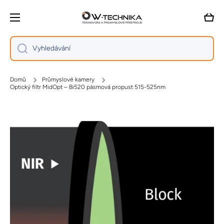
Přejít na obsah
Vozík
Vyhledávání
Domů
Průmyslové kamery
Optický filtr MidOpt – Bi520 pásmová propust 515-525nm
Přejít na informace o produktu