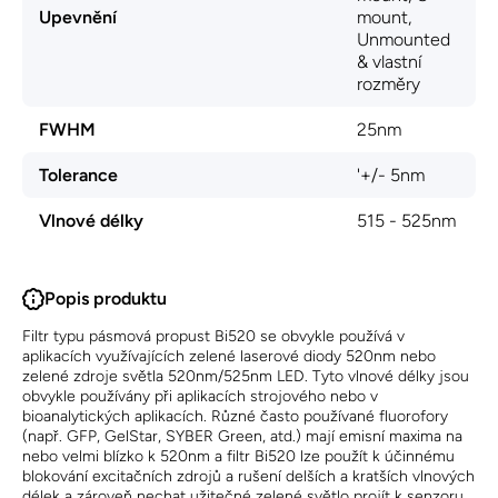
Upevnění
mount,
Unmounted
& vlastní
rozměry
FWHM
25nm
Tolerance
'+/- 5nm
Vlnové délky
515 - 525nm
Popis produktu
Filtr typu pásmová propust Bi520 se obvykle používá v
aplikacích využívajících zelené laserové diody 520nm nebo
zelené zdroje světla 520nm/525nm LED. Tyto vlnové délky jsou
obvykle používány při aplikacích strojového nebo v
bioanalytických aplikacích. Různé často používané fluorofory
(např. GFP, GelStar, SYBER Green, atd.) mají emisní maxima na
nebo velmi blízko k 520nm a filtr Bi520 lze použít k účinnému
blokování excitačních zdrojů a rušení delších a kratších vlnových
délek a zároveň nechat užitečné zelené světlo projít k senzoru