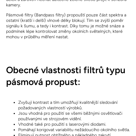
kamery.
Pásmové filtry (Bandpass filtry) propouští pouze část spektra a
ostatní (kratší i delší) vlnové délky blokují. Tím se zvýší poměr
signálu k šumu, a tedy i kontrast. Díky tomu je možné snáze a
podmínek lépe kontrolovat změny okolních světelných, které
mohou v průběhu měření nastat.
Obecné vlastnosti filtrů typu
pásmová propust:
Zvyšují kontrast a tím umožňují kvalitnější sledování
požadovaných vlastností výrobků.
Jsou vhodná pro použití se všemi běžnými osvětlovači
používanými ve strojovém vidění.
Vhodné také pro použití s ​​laserovými diodami.
Pomáhají korigovat variabilitu nežádoucího okolního světla.
Eliminují nutnost obtížného a nákladného zakrytí