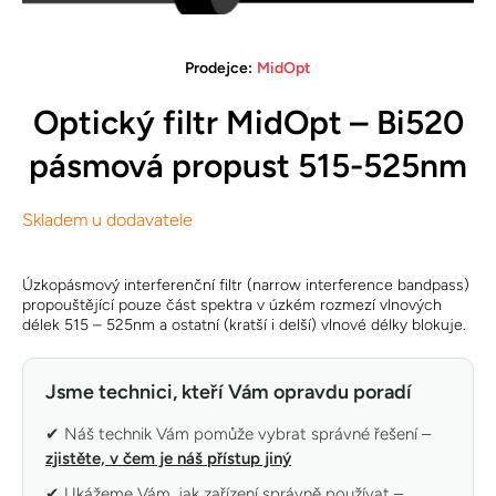
Otevřete médium 1 v modálním režimu
Prodejce:
MidOpt
Optický filtr MidOpt – Bi520
pásmová propust 515-525nm
Skladem u dodavatele
Úzkopásmový interferenční filtr (narrow interference bandpass)
propouštějící pouze část spektra v úzkém rozmezí vlnových
délek 515 – 525nm a ostatní (kratší i delší) vlnové délky blokuje.
Jsme technici, kteří Vám opravdu poradí
✔ Náš technik Vám pomůže vybrat správné řešení –
zjistěte, v čem je náš přístup jiný
✔ Ukážeme Vám, jak zařízení správně používat –