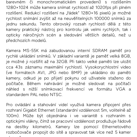
barevném či monochromatickém provedení) s rozlišením
1280×1024 může kamera snímat rychlostí až 1020fps při plném
rozlišení. Redukcí rozlišení na „řádek“ 1280×16 pixelů je možné
rychlost snímání zvýšit až na neuvěřitelných 100000 snímků za
jednu sekundu. Tento obrovský rozsah rychlostí dělá z této
kamery praktický nástroj pro kontrolu jak velmi rychlých, tak i
opticky náročných scén a sledování větších detailů, než u
předchozích modelů.
Kamera MS-55K má zabudovanou interní SDRAM paměť pro
rychlé ukládání snímků. V základní variantě je paměť velká 8GB,
je možné ji rozšířit až na 32GB. Při takto velké paměti lze uložit
cca 43s záznamu maximální rychlostí. Vysokorychlostní video
(ve formátech AVI, JPG nebo BMP) je ukládáno do paměti
kamery, odkud je po přijetí pokynu od uživatele staženo do
počítače. Během nahrávání je možné sledovat na počítači
náhled s nižší snímkovací frekvencí ve formátu VGA a
standardem PAL nebo NTSC.
Pro ovládání a stahování videí využívá kamera připojení přes
rozhraní Gigabit Ethernet (standardní vzdálenost 5m, volitelně až
100m). Může být objednána i ve variantě s rozhraním s
optickými vlákny, čímž se pracovní vzdálenost prodlužuje řádově
na desítky kilometrů. Kamery lze pomocí Ethernetového
rozbočovače propojit do sítě a spravovat tak více než 5 kamer