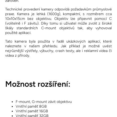
zároveň.
Technické provedení kamery odpovídá požadavkům průmyslové
praxe. Kamera je lehká (1600g), kompaktní, s rozměrem cca
10x10x15cm bez objektivu. Objektiv lze připevnit pomocí C
(volitelně i F závitu). Díky tomu si uživatel může zvolit z široké
škály standardních C-mount objektivů tak, aby vyhovoval
použité aplikaci.
Tato kamera byla použita v řadě ukázkových aplikací, které
naleznete v našem přehledu. Jak příklad je možné uvést
nejrůznější výstřely, výbuchy, crash testy, ale i reklamní videa či
videa z přírody.
Možnost rozšíření:
F-mount, G-mount závit objektivu
Vnitřní paměť 8GB
Vnitřní paměť 16GB
Vnitřní paměť 32GB