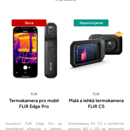
Sleva
Doporučujeme
Sleva
FLIR
FLIR
Termokamera pro mobil
Malá a lehká termokamera
FLIR Edge Pro
FLIR C5
Inovativní FLIR Edge Pro se
Termokamera Flir C5 s rozlíšením
bezdrátově připojuje k vašemu
senzora 160 x 120 px, teplotným