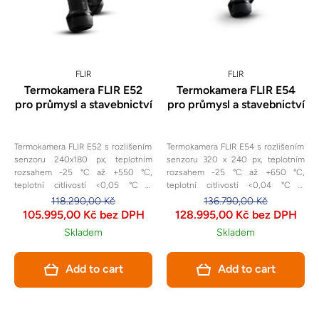
FLIR
FLIR
Termokamera FLIR E52
Termokamera FLIR E54
pro průmysl a stavebnictví
pro průmysl a stavebnictví
Termokamera FLIR E52 s rozlišením
Termokamera FLIR E54 s rozlišením
senzoru 240x180 px, teplotním
senzoru 320 x 240 px, teplotním
rozsahem -25 °C až +550 °C,
rozsahem -25 °C až +650 °C,
teplotní citlivostí <0,05 °C a
teplotní citlivostí <0,04 °C a
zorným úhlem 24° je určena pro
zorným úhlem 24° je určena pro
118.290,00 Kč
136.790,00 Kč
základní termální analýzy.
základní termální analýzy.
105.995,00 Kč bez DPH
128.995,00 Kč bez DPH
Skladem
Skladem
Add to cart
Add to cart