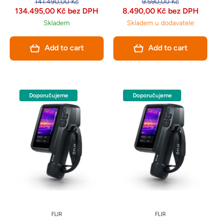
141.490,00 Kč
9.590,00 Kč
základní termální analýzy.
oblasti údržby elektrických
134.495,00 Kč bez DPH
8.490,00 Kč bez DPH
zařízení..
Skladem
Skladem u dodavatele
Add to cart
Add to cart
Doporučujeme
Doporučujeme
FLIR
FLIR