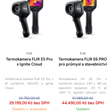
FLIR
FLIR
Termokamera FLIR E5 Pro
Termokamera FLIR E6 PRO
s Ignite Cloud
pro průmysl a stavebnictví
Infračervená kamera FLIR E5 Pro s
Termokamera Flir E6 Pro s
IR rozlišením 160x120 a Ignite
rozlišením senzoru 240 x 180 px,
Cloud
teplotním rozsahem -25 °C až
+550 °C, teplotní citlivostí <0,06
°C a zorným úhlem 33° je určena
34.750,00 Kč
51.085,00 Kč
pro základní termální analýzy ve
29.199,00 Kč bez DPH
44.490,00 Kč bez DPH
stavebnictví i průmyslu.
Skladem u dodavatele
Skladem