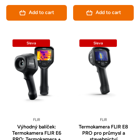
Add to cart
Add to cart
Sleva
Sleva
FLIR
FLIR
Výhodný balíček:
Termokamera FLIR E8
Termokamera FLIR E6
PRO pro průmysl a
PRO: Termokamera +
stavebnictví