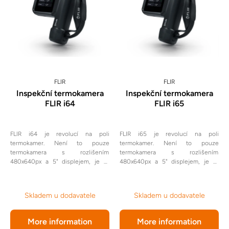
FLIR
FLIR
Inspekční termokamera
Inspekční termokamera
FLIR i64
FLIR i65
FLIR i64 je revolucí na poli
FLIR i65 je revolucí na poli
termokamer. Není to pouze
termokamer. Není to pouze
termokamera s rozlišením
termokamera s rozlišením
480x640px a 5" displejem, je to
480x640px a 5" displejem, je to
systém, který v sobě spojuje IR
systém, který v sobě spojuje IR
detekci s pokročilým
detekci s pokročilým
vyhodnocením a ovládáním pomocí
vyhodnocením a ovládáním pomocí
Skladem u dodavatele
Skladem u dodavatele
aplikací.
aplikací. S touto termokamerou
máte možnost komunikovat
prostřednictvím mobilních dat.
More information
More information