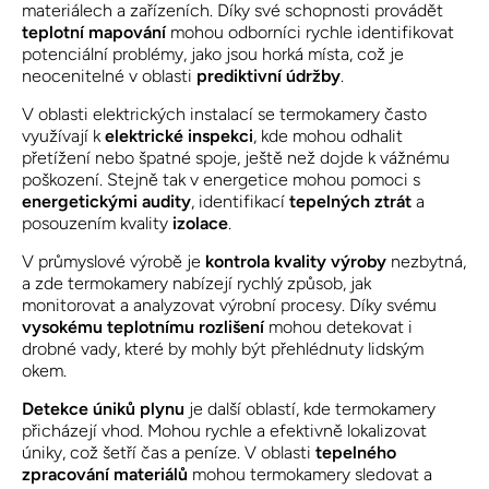
materiálech a zařízeních. Díky své schopnosti provádět
teplotní mapování
mohou odborníci rychle identifikovat
potenciální problémy, jako jsou horká místa, což je
neocenitelné v oblasti
prediktivní údržby
.
V oblasti elektrických instalací se termokamery často
využívají k
elektrické inspekci
, kde mohou odhalit
přetížení nebo špatné spoje, ještě než dojde k vážnému
poškození. Stejně tak v energetice mohou pomoci s
energetickými audity
, identifikací
tepelných ztrát
a
posouzením kvality
izolace
.
V průmyslové výrobě je
kontrola kvality výroby
nezbytná,
a zde termokamery nabízejí rychlý způsob, jak
monitorovat a analyzovat výrobní procesy. Díky svému
vysokému teplotnímu rozlišení
mohou detekovat i
drobné vady, které by mohly být přehlédnuty lidským
okem.
Detekce úniků plynu
je další oblastí, kde termokamery
přicházejí vhod. Mohou rychle a efektivně lokalizovat
úniky, což šetří čas a peníze. V oblasti
tepelného
zpracování materiálů
mohou termokamery sledovat a