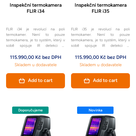
Inspekční termokamera
Inspekční termokamera
FLIR i34
FLIR i35
FLIR i34 je revolucí na poli
FLIR i35 je revolucí na poli
termokamer. Není to pouze
termokamer. Není to pouze
termokamera, je to systém, který v
termokamera, je to systém, který v
sobě spojuje IR detekci s
sobě spojuje IR detekci s
pokročilým vyhodnocením a
pokročilým vyhodnocením a
ovládáním pomocí aplikací.
115.990,00 Kč bez DPH
ovládáním pomocí aplikací.
115.990,00 Kč bez DPH
Termokamera i35 může navíc
Skladem u dodavatele
Skladem u dodavatele
komunikovat prostřednictvím
mobilních dat.
Add to cart
Add to cart
Doporučujeme
Doporučujeme
Novinka