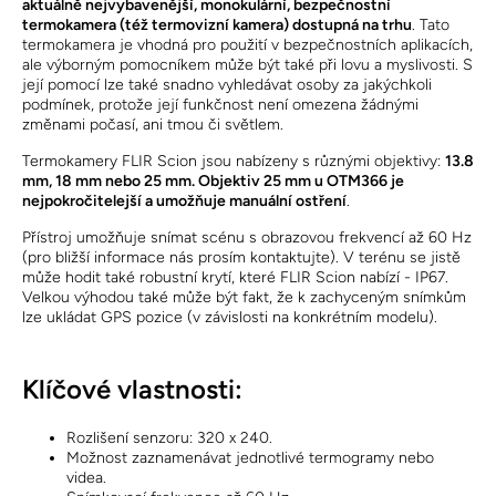
aktuálně nejvybavenější, monokulární, bezpečnostní
termokamera (též termovizní kamera) dostupná na trhu
. Tato
termokamera je vhodná pro použití v bezpečnostních aplikacích,
ale výborným pomocníkem může být také při lovu a myslivosti. S
její pomocí lze také snadno vyhledávat osoby za jakýchkoli
podmínek, protože její funkčnost není omezena žádnými
změnami počasí, ani tmou či světlem.
Termokamery FLIR Scion jsou nabízeny s různými objektivy:
13.8
mm, 18 mm nebo 25 mm. Objektiv 25 mm u OTM366 je
nejpokročitelejší a umožňuje manuální ostření
.
Přístroj umožňuje snímat scénu s obrazovou frekvencí až 60 Hz
(pro bližší informace nás prosím kontaktujte). V terénu se jistě
může hodit také robustní krytí, které FLIR Scion nabízí - IP67.
Velkou výhodou také může být fakt, že k zachyceným snímkům
lze ukládat GPS pozice (v závislosti na konkrétním modelu).
Klíčové vlastnosti:
Rozlišení senzoru: 320 x 240.
Možnost zaznamenávat jednotlivé termogramy nebo
videa.