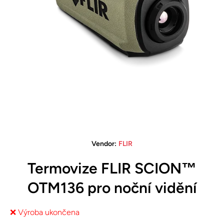
Open media 1 in modal
Vendor:
FLIR
Termovize FLIR SCION™
OTM136 pro noční vidění
❌ Výroba ukončena