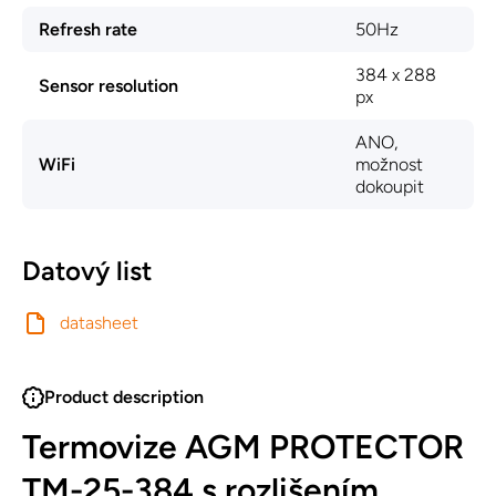
Refresh rate
50Hz
384 x 288
Sensor resolution
px
ANO,
WiFi
možnost
dokoupit
Datový list
datasheet
Product description
Termovize AGM PROTECTOR
TM-25-384 s rozlišením