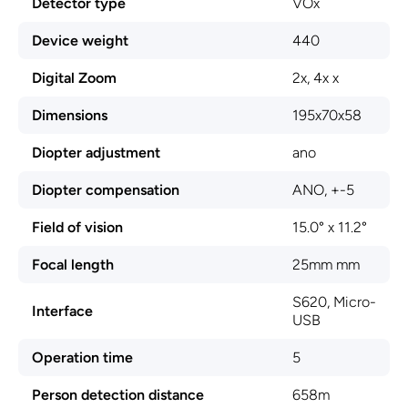
Detector type
VOx
Device weight
440
Digital Zoom
2x, 4x x
Dimensions
195x70x58
Diopter adjustment
ano
Diopter compensation
ANO, +-5
Field of vision
15.0° x 11.2°
Focal length
25mm mm
S620, Micro-
Interface
USB
Operation time
5
Person detection distance
658m