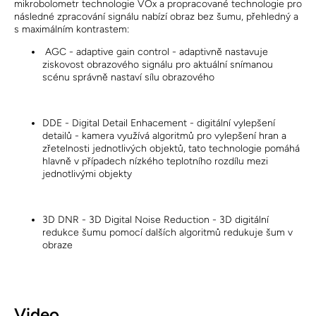
mikrobolometr technologie VOx a propracované technologie pro
následné zpracování signálu nabízí obraz bez šumu, přehledný a
s maximálním kontrastem:
AGC - adaptive gain control - adaptivně nastavuje
ziskovost obrazového signálu pro aktuální snímanou
scénu správně nastaví sílu obrazového
DDE - Digital Detail Enhacement - digitální vylepšení
detailů - kamera využívá algoritmů pro vylepšení hran a
zřetelnosti jednotlivých objektů, tato technologie pomáhá
hlavně v případech nízkého teplotního rozdílu mezi
jednotlivými objekty
3D DNR - 3D Digital Noise Reduction - 3D digitální
redukce šumu pomocí dalších algoritmů redukuje šum v
obraze
Video