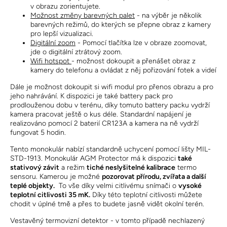
v obrazu zorientujete.
Možnost změny barevných palet
- na výběr je několik
barevných režimů, do kterých se přepne obraz z kamery
pro lepší vizualizaci.
Digitální zoom
- Pomocí tlačítka lze v obraze zoomovat,
jde o digitální ztrátový zoom.
Wifi hotspot
- možnost dokoupit a přenášet obraz z
kamery do telefonu a ovládat z něj pořizování fotek a videí
Dále je možnost dokoupit si wifi modul pro přenos obrazu a pro
jeho nahrávání. K dispozici je také battery pack pro
prodlouženou dobu v terénu, díky tomuto battery packu vydrží
kamera pracovat ještě o kus déle. Standardní napájení je
realizováno pomocí 2 baterií CR123A a kamera na ně vydrží
fungovat 5 hodin.
Tento monokulár nabízí standardně uchycení pomocí lišty MIL-
STD-1913. Monokulár AGM Protector má k dispozici
také
stativový závit
a režim
tiché neslyšitelné kalibrace
termo
sensoru. Kamerou je možné
pozorovat přírodu, zvířata a další
teplé objekty.
To vše díky velmi citlivému snímači o
vysoké
teplotní citlivosti 35 mK.
Díky této teplotní citlivosti můžete
chodit v úplné tmě a přes to budete jasně vidět okolní terén.
Vestavěný termovizní detektor - v tomto případě nechlazený