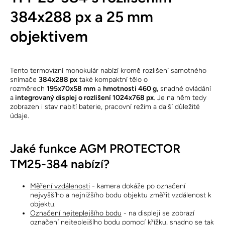
384x288 px a 25 mm
objektivem
Tento termovizní monokulár nabízí kromě rozlišení samotného
snímače
384x288 px
také kompaktní tělo o
rozměrech
195x70x58 mm
a
hmotnosti 460 g,
snadné ovládání
a
integrovaný displej o rozlišení 1024x768 px
. Je na něm tedy
zobrazen i stav nabití baterie, pracovní režim a další důležité
údaje.
Jaké funkce AGM PROTECTOR
TM25-384 nabízí?
Měření vzdálenosti
- kamera dokáže po označení
nejvyššího a nejnižšího bodu objektu změřit vzdálenost k
objektu.
Označení nejteplejšího bodu
- na displeji se zobrazí
označení nejteplejšího bodu pomocí křížku, snadno se tak