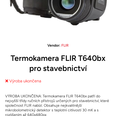
Open media 1 in modal
Vendor:
FLIR
Termokamera FLIR T640bx
pro stavebnictví
❌ Výroba ukončena
VÝROBA UKONČENA: Termokamera FLIR T640bx patří do
nejvyšší třídy ručních přístrojů určených pro stavebnictví, které
společnost FLIR nabízí. Obsahuje nejkvalitnější
mikrobolometrický detektor s teplotní citlivostí 30 mK a s
rozlišením až 640x480px