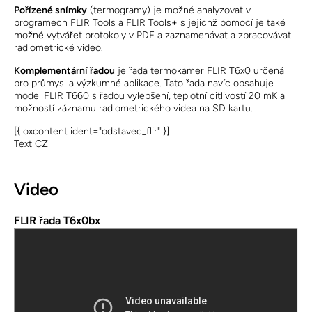
Pořízené snímky
(termogramy) je možné analyzovat v
programech FLIR Tools a FLIR Tools+ s jejichž pomocí je také
možné vytvářet protokoly v PDF a zaznamenávat a zpracovávat
radiometrické video.
Komplementární řadou
je řada termokamer FLIR T6x0 určená
pro průmysl a výzkumné aplikace. Tato řada navíc obsahuje
model FLIR T660 s řadou vylepšení, teplotní citlivostí 20 mK a
možností záznamu radiometrického videa na SD kartu.
[{ oxcontent ident="odstavec_flir" }]
Text CZ
Video
FLIR řada T6x0bx