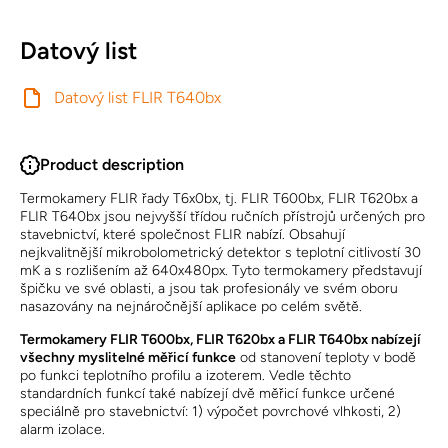
Datový list
Datový list FLIR T640bx
Product description
Termokamery FLIR řady T6x0bx, tj. FLIR T600bx, FLIR T620bx a
FLIR T640bx jsou nejvyšší třídou ručních přístrojů určených pro
stavebnictví, které společnost FLIR nabízí. Obsahují
nejkvalitnější mikrobolometrický detektor s teplotní citlivostí 30
mK a s rozlišením až 640x480px. Tyto termokamery představují
špičku ve své oblasti, a jsou tak profesionály ve svém oboru
nasazovány na nejnáročnější aplikace po celém světě.
Termokamery FLIR T600bx, FLIR T620bx a FLIR T640bx nabízejí
všechny myslitelné měřicí funkce
od stanovení teploty v bodě
po funkci teplotního profilu a izoterem. Vedle těchto
standardních funkcí také nabízejí dvě měřicí funkce určené
speciálně pro stavebnictví: 1) výpočet povrchové vlhkosti, 2)
alarm izolace.