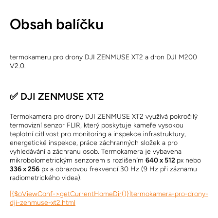
Obsah balíčku
termokameru pro drony DJI ZENMUSE XT2 a dron DJI M200
V2.0.
✅ DJI ZENMUSE XT2
Termokamera pro drony DJI ZENMUSE XT2 využívá pokročilý
termovizní senzor FLIR, který poskytuje kameře vysokou
teplotní citlivost pro monitoring a inspekce infrastruktury,
energetické inspekce, práce záchranných složek a pro
vyhledávání a záchranu osob. Termokamera je vybavena
mikrobolometrickým senzorem s rozlišením
640 x 512
px nebo
336 x 256
px a obrazovou frekvencí 30 Hz (9 Hz při záznamu
radiometrického videa).
[{$oViewConf->getCurrentHomeDir()}]termokamera-pro-drony-
dji-zenmuse-xt2.html