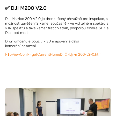
✅ DJI M200 V2.0
DJI Matrice 200 V2.0 je dron určený převážně pro inspekce, s
možností zavěšení 2 kamer současně - ve viditelném spektru a
v IR spektru a také kamer třetích stran, podporou Mobile SDK a
Discreet mode.
Dron umožňuje použití k 3D mapování a další
komerční nasazení.
[{$oViewConf->getCurrentHomeDir()}]dji-m200-v2-0.html