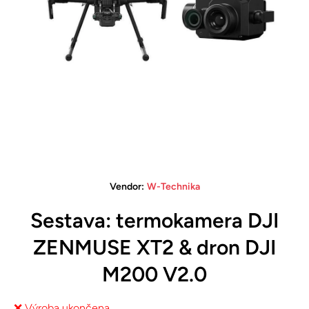
Open media 1 in modal
Vendor:
W-Technika
Sestava: termokamera DJI
ZENMUSE XT2 & dron DJI
M200 V2.0
❌ Výroba ukončena