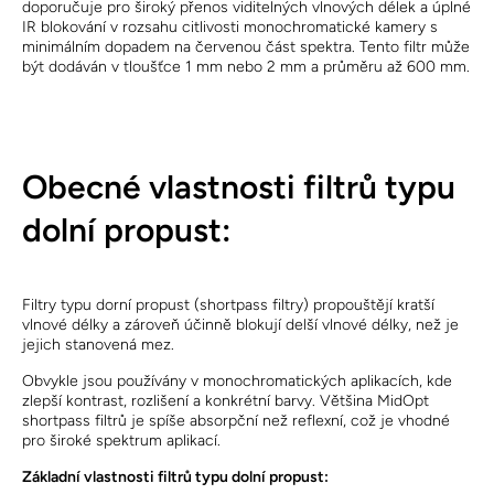
doporučuje pro široký přenos viditelných vlnových délek a úplné
IR blokování v rozsahu citlivosti monochromatické kamery s
minimálním dopadem na červenou část spektra. Tento filtr může
být dodáván v tloušťce 1 mm nebo 2 mm a průměru až 600 mm.
Obecné vlastnosti filtrů typu
dolní propust:
Filtry typu dorní propust (shortpass filtry) propouštějí kratší
vlnové délky a zároveň účinně blokují delší vlnové délky, než je
jejich stanovená mez.
Obvykle jsou používány v monochromatických aplikacích, kde
zlepší kontrast, rozlišení a konkrétní barvy. Většina MidOpt
shortpass filtrů je spíše absorpční než reflexní, což je vhodné
pro široké spektrum aplikací.
Základní vlastnosti filtrů typu dolní propust: