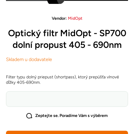
Open media 1 in modal
Vendor:
MidOpt
Optický filtr MidOpt - SP700
dolní propust 405 - 690nm
Skladem u dodavatele
Filter typu dolný priepust (shortpass), ktorý prepúšťa vlnové
dĺžky 405-690nm.
Zeptejte se. Poradíme Vám s výběrem