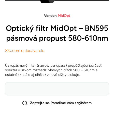
Open media 1 in modal
Vendor:
MidOpt
Optický filtr MidOpt – BN595
pásmová propust 580-610nm
Skladem u dodavatele
Úzkopásmový filter (narrow bandpass) prepúšťajúci iba časť
spektra v úzkom rozmedzí vlnových dĺžok 580 – 610nm a
ostatné (kratšie aj dlhšie) vlnové dĺžky blokuje.
Zeptejte se. Poradíme Vám s výběrem