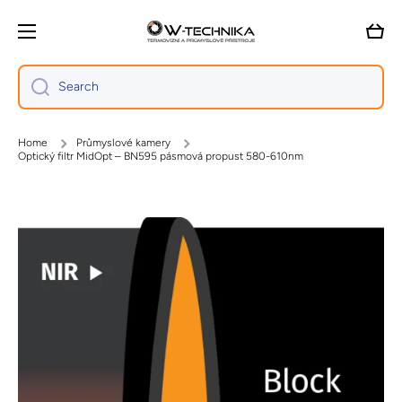
Skip to content
Cart
Search
Home
Průmyslové kamery
Optický filtr MidOpt – BN595 pásmová propust 580-610nm
Skip to product information