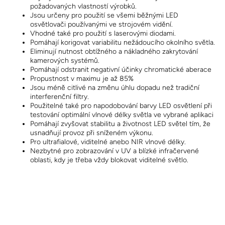
požadovaných vlastností výrobků.
Jsou určeny pro použití se všemi běžnými LED
osvětlovači používanými ve strojovém vidění.
Vhodné také pro použití s laserovými diodami.
Pomáhají korigovat variabilitu nežádoucího okolního světla.
Eliminují nutnost obtížného a nákladného zakrytování
kamerových systémů.
Pomáhají odstranit negativní účinky chromatické aberace
Propustnost v maximu je až 85%
Jsou méně citlivé na změnu úhlu dopadu než tradiční
interferenční filtry.
Použitelné také pro napodobování barvy LED osvětlení při
testování optimální vlnové délky světla ve vybrané aplikaci
Pomáhají zvyšovat stabilitu a životnost LED světel tím, že
usnadňují provoz při sníženém výkonu.
Pro ultrafialové, viditelné anebo NIR vlnové délky.
Nezbytné pro zobrazování v UV a blízké infračervené
oblasti, kdy je třeba vždy blokovat viditelné světlo.