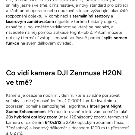
snímky jasně i ve tmě, čímž nastavuje nový standard pro pátrací
a záchranné operace nebo nouzové situace vyžadující okamžité
rozpoznání objektu. V kombinaci s
termálními senzory
a
laserovým zaměřovačem
najdete v terénu hledaný objekt,
označíte si ho, změříte vzdálenost ve které se nachází, a
navedete na něj pomocí aplikace FlightHub 2. Přitom můžete
optický i termální vstup sledovat současně pomocí
split-screen
funkce
na svém dálkovém ovladači.
Co vidí kamera DJI Zenmuse H20N
ve tmě?
Kamera je osazena nočním viděním, které zvládne pořizovat
snímky i s nízkým osvětlením až 0,0001 Lux. Ke kvalitnímu
zobrazení pomáhá samozřejmě i algoritmus
Intelligent Night
Scene Enhancement
. Při monitorovaném letu vám pomůže také
20x hybridní optický zoom
(max. 128násobný zoom), termovizní
kamera s rozlišením
640x512
a 2x\8x optickým zoomem (max.
32násobný) a laserový dálkoměr s dosahem 1200 m (s přesností
± 0.2 m).