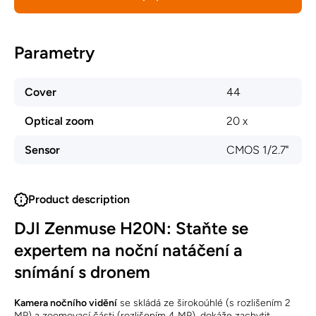
Parametry
Cover
44
Optical zoom
20 x
Sensor
CMOS 1/2.7"
Product description
DJI Zenmuse H20N: Staňte se
expertem na noční natáčení a
snímání s dronem
Kamera nočního vidění
se skládá ze širokoúhlé (s rozlišením 2
MP) a zoomovací části (rozlišením 4 MP), dokáže zachytit