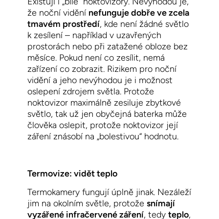
Existují i „bílé“ noktovizory. Nevýhodou je,
že noční vidění
nefunguje dobře ve zcela
tmavém prostředí
, kde není žádné světlo
k zesílení – například v uzavřených
prostorách nebo při zatažené obloze bez
měsíce. Pokud není co zesílit, nemá
zařízení co zobrazit. Rizikem pro noční
vidění a jeho nevýhodou je i možnost
oslepení zdrojem světla. Protože
noktovizor maximálně zesiluje zbytkové
světlo, tak už jen obyčejná baterka může
člověka oslepit, protože noktovizor její
záření znásobí na „bolestivou“ hodnotu.
Termovize: vidět teplo
Termokamery fungují úplně jinak. Nezáleží
jim na okolním světle, protože
snímají
vyzářené infračervené záření
, tedy
teplo
,