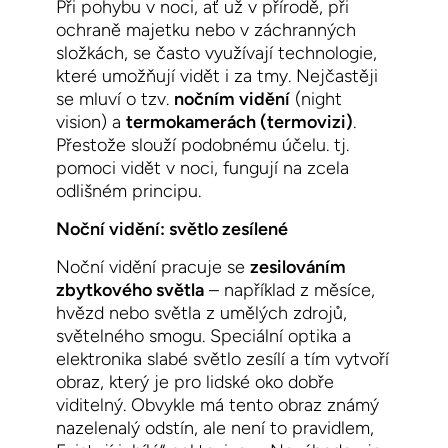
Při pohybu v noci, ať už v přírodě, při
ochraně majetku nebo v záchranných
složkách, se často využívají technologie,
které umožňují vidět i za tmy. Nejčastěji
se mluví o tzv.
nočním vidění
(night
vision) a
termokamerách (termovizi)
.
Přestože slouží podobnému účelu. tj.
pomoci vidět v noci, fungují na zcela
odlišném principu.
Noční vidění: světlo zesílené
Noční vidění pracuje se
zesilováním
zbytkového světla
– například z měsíce,
hvězd nebo světla z umělých zdrojů,
světelného smogu. Speciální optika a
elektronika slabé světlo zesílí a tím vytvoří
obraz, který je pro lidské oko dobře
viditelný. Obvykle má tento obraz známý
nazelenalý odstín, ale není to pravidlem,