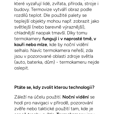
které vyzařují lidé, zvířata, příroda, stroje i
budovy. Termovize vytváří obraz podle
rozdílů teplot. Dle použité palety se
teplejší objekty mohou např. zobrazit jako
světlejší (nebo barevně výraznější),
chladnější naopak tmavší. Díky tomu
termokamery
fungují i v naprosté tmě, v
kouři nebo mlze
, kde by noční vidění
selhalo. Navíc termokamera neřeší, zda
jsou v pozorované oblasti zdroje světla
(auto, baterka, dům) - termokameru nejde
oslepit.
Ptáte se, kdy zvolit kterou technologii?
Záleží na účelu použití.
Noční vidění
se
hodí pro navigaci v přírodě, pozorování
zvěře nebo taktické použití tam, kde je