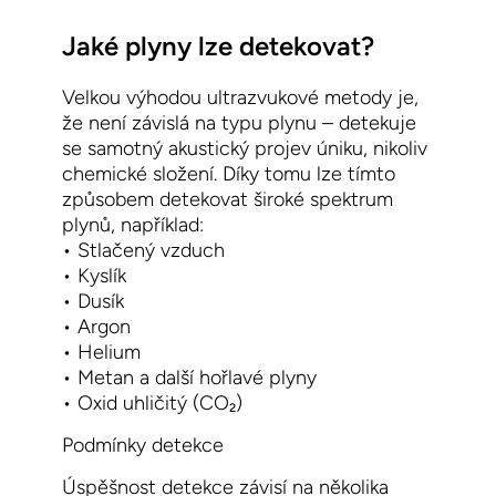
Jaké plyny lze detekovat?
Velkou výhodou ultrazvukové metody je,
že
není závislá na typu plynu
– detekuje
se samotný akustický projev úniku, nikoliv
chemické složení. Díky tomu lze tímto
způsobem detekovat široké spektrum
plynů, například:
•
Stlačený vzduch
•
Kyslík
•
Dusík
•
Argon
•
Helium
•
Metan a další hořlavé plyny
•
Oxid uhličitý (CO₂)
Podmínky detekce
Úspěšnost detekce závisí na několika