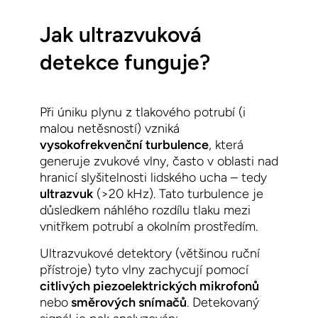
Jak ultrazvuková
detekce funguje?
Při úniku plynu z tlakového potrubí (i
malou netěsností) vzniká
vysokofrekvenční turbulence
, která
generuje zvukové vlny, často v oblasti nad
hranicí slyšitelnosti lidského ucha – tedy
ultrazvuk
(>20 kHz). Tato turbulence je
důsledkem náhlého rozdílu tlaku mezi
vnitřkem potrubí a okolním prostředím.
Ultrazvukové detektory (
většinou
ruční
přístroje) tyto vlny zachycují pomocí
citlivých piezoelektrických mikrofonů
nebo
směrových snímačů
. Detekovaný