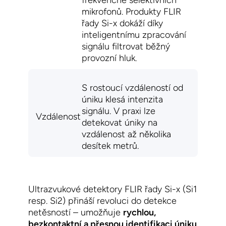
frekvenčně selektivních
mikrofonů.
Produkty
FLIR
řady Si
-x
dokáží díky
inteligentnímu zpracování
signálu filtrovat běžný
provozní hluk.
S rostoucí vzdáleností od
úniku klesá intenzita
signálu. V praxi lze
Vzdálenost
detekovat úniky na
vzdálenost až několika
desítek
metrů.
Ultrazvukové detektory FLIR řady Si-x (Si1
resp. Si2)
přináší revoluci do detekce
netěsností – umožňuje
rychlou,
bezkontaktní a přesnou identifikaci úniku