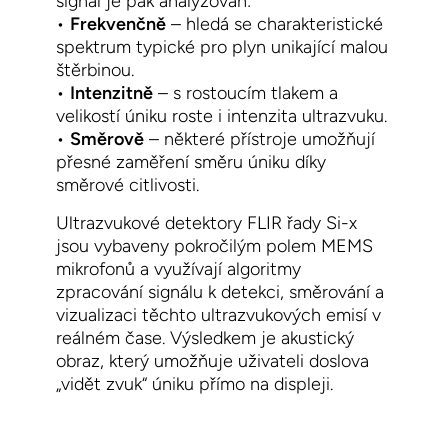
signál je pak analyzován:
•
Frekvenčně
– hledá se charakteristické
spektrum typické pro plyn unikající malou
štěrbinou.
•
Intenzitně
– s rostoucím tlakem a
velikostí úniku roste i intenzita ultrazvuku.
•
Směrově
– některé přístroje umožňují
přesné zaměření směru úniku díky
směrové citlivosti.
Ultrazvukové detektory FLIR řady Si-x
j
sou
vybaven
y
pokročilým polem MEMS
mikrofonů
a využív
ají
algoritmy
zpracování signálu k detekci, směrování a
vizualizaci těchto ultrazvukových emisí v
reálném čase. Výsledkem je
akustický
obraz
, který umožňuje uživateli doslova
„vidět zvuk“ úniku přímo na displeji.